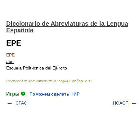
Diccionario de Abreviaturas de la Lengua
Española
EPE
EPE
abr.
Escuela Politйcnica del Ejйrcito
Diccionario de Abreviaturas de la Lengua Española
.
2013
.
Игры ⚽
Поможем сделать НИР
CPAC
HOACF