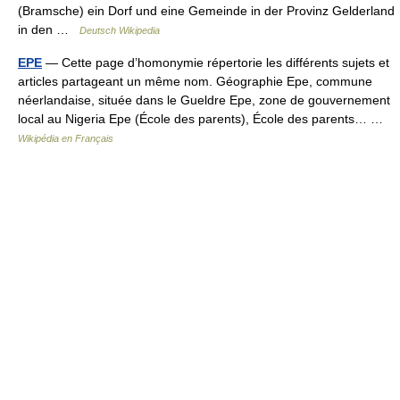
(Bramsche) ein Dorf und eine Gemeinde in der Provinz Gelderland
in den …
Deutsch Wikipedia
EPE
— Cette page d’homonymie répertorie les différents sujets et
articles partageant un même nom. Géographie Epe, commune
néerlandaise, située dans le Gueldre Epe, zone de gouvernement
local au Nigeria Epe (École des parents), École des parents… …
Wikipédia en Français