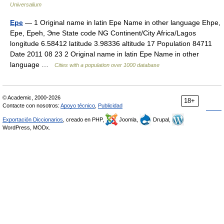
Universalium
Epe
— 1 Original name in latin Epe Name in other language Ehpe,
Epe, Epeh, Эпе State code NG Continent/City Africa/Lagos
longitude 6.58412 latitude 3.98336 altitude 17 Population 84711
Date 2011 08 23 2 Original name in latin Epe Name in other
language …
Cities with a population over 1000 database
© Academic, 2000-2026
18+
Contacte con nosotros:
Apoyo técnico
,
Publicidad
Exportación Diccionarios
, creado en PHP,
Joomla,
Drupal,
WordPress, MODx.