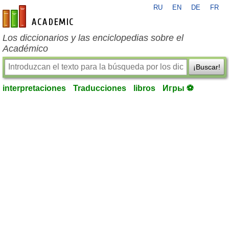
RU
EN
DE
FR
es-academic.com
Los diccionarios y las enciclopedias sobre el
Académico
¡Buscar!
interpretaciones
Traducciones
libros
Игры ⚽